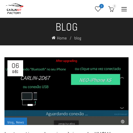
0
0
BLOG
Home
blog
06
DÉC
,
blog
News