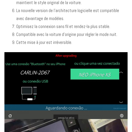
maintient le style original de la voiture.
La nouvelle version de l’architecture logicielle est compatible
avec davantage de modèles.
Optimisez la connexion sans fil et rendez-la plus stable.
Compatible avec la voiture d’origine pour régler le mode nuit.
Cette mise à jour est irréversible.