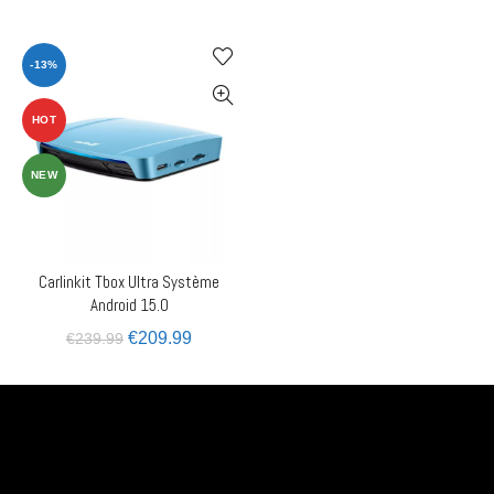
-13%
HOT
NEW
Carlinkit Tbox Ultra Système
AJOUTER AU PANIER
Android 15.0
€
209.99
€
239.99