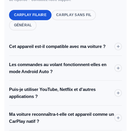
CARPLAY FILAIRE
CARPLAY SANS FIL
GÉNÉRAL
+
Cet appareil est-il compatible avec ma voiture ?
L'appareil est compatible avec toutes les voitures qui
Les commandes au volant fonctionnent-elles en
supportent CarPlay ou Android Auto de série.
+
mode Android Auto ?
Elles fonctionnent sur la plupart des voitures. La
Puis-je utiliser YouTube, Netflix et d'autres
compatibilité totale ne peut être garantie pour tous les
+
applications ?
véhicules.
Oui. L'appareil fonctionne avec un système Android complet
Ma voiture reconnaîtra-t-elle cet appareil comme un
et supporte toutes les applications Android.
+
CarPlay natif ?