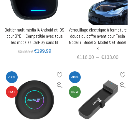
Boîtier multimédia IA Android et iOS
Verrouillage électrique à fermeture
AJOUTER AU PANIER
QUICK SHOP
pour BYD – Compatible avec tous
douce du coffre avant pour Tesla
les modèles CarPlay sans fil
Model Y, Model 3, Model X et Model
S
€
199.99
€
229.99
€
116.00
–
€
133.00
-12%
-33%
HOT
NEW