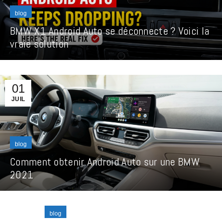
blog
BMW X1 Android Auto se déconnecte ? Voici la
vraie solution
01
JUIL
blog
Comment obtenir Android Auto sur une BMW
2021
blog