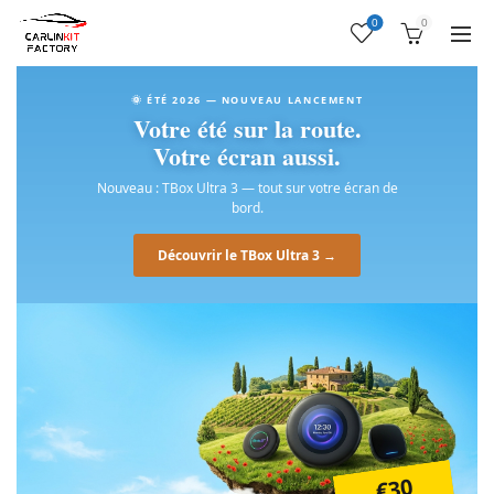
0
0
🌞 ÉTÉ 2026 — NOUVEAU LANCEMENT
Votre été sur la route.
Votre écran aussi.
Nouveau : TBox Ultra 3 — tout sur votre écran de
bord.
Découvrir le TBox Ultra 3 →
€30