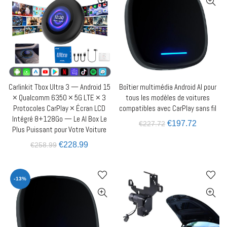
Carlinkit Tbox Ultra 3 — Android 15
Boîtier multimédia Android AI pour
AJOUTER AU PANIER
AJOUTER AU PANIER
× Qualcomm 6350 × 5G LTE × 3
tous les modèles de voitures
Protocoles CarPlay × Écran LCD
compatibles avec CarPlay sans fil
Intégré 8+128Go — Le AI Box Le
€
197.72
€
227.72
Plus Puissant pour Votre Voiture
€
228.99
€
258.99
-13%