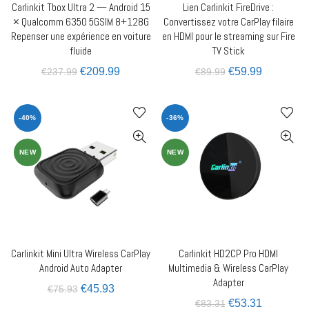
Carlinkit Tbox Ultra 2 — Android 15
Lien Carlinkit FireDrive :
AJOUTER AU PANIER
AJOUTER AU PANIER
× Qualcomm 6350 5GSIM 8+128G
Convertissez votre CarPlay filaire
Repenser une expérience en voiture
en HDMI pour le streaming sur Fire
fluide
TV Stick
€
209.99
€
59.99
€
237.99
€
89.99
-40%
-36%
NEW
NEW
Carlinkit Mini Ultra Wireless CarPlay
Carlinkit HD2CP Pro HDMI
AJOUTER AU PANIER
AJOUTER AU PANIER
Android Auto Adapter
Multimedia & Wireless CarPlay
Adapter
€
45.93
€
75.93
€
53.31
€
83.31