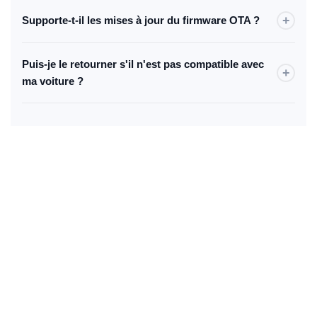
Oui. Une fois branché, l'écran de votre voiture se connecte
+
Supporte-t-il les mises à jour du firmware OTA ?
automatiquement comme avec un appareil CarPlay
standard.
Oui. L'appareil supporte les mises à jour OTA — de
Puis-je le retourner s'il n'est pas compatible avec
nouvelles fonctionnalités sont envoyées régulièrement.
+
ma voiture ?
Oui, les retours sont acceptés dans les 30 jours. Les frais de
retour sont à la charge de l'acheteur.