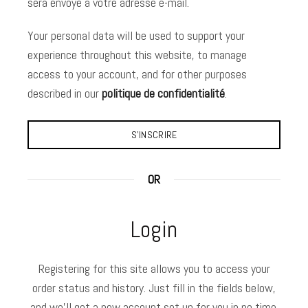
sera envoyé à votre adresse e-mail.
Your personal data will be used to support your
experience throughout this website, to manage
access to your account, and for other purposes
described in our
politique de confidentialité
.
S’INSCRIRE
OR
Login
Registering for this site allows you to access your
order status and history. Just fill in the fields below,
and we'll get a new account set up for you in no time.