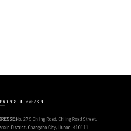
 PROPOS DU MAGASIN
DRESSE
:No. 279 Chiling Road, Chiling Road Street,
anxin District, Changsha City, Hunan, 410111