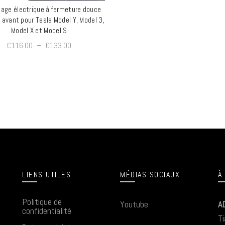
llage électrique à fermeture douce
QUICK SHOP
e avant pour Tesla Model Y, Model 3,
Model X et Model S
€
116.00
–
€
133.00
LIENS UTILES
MÉDIAS SOCIAUX
À
Politique de
Youtube
A
confidentialité
Ti