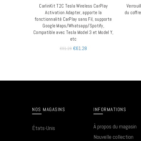
CarlinKit T2C Tesla Wireless CarPlay
Verroui
AJOUTER AU PANIER
Activation Adapter, apporte la
du coffr
fonctionnalité CarPlay sans Fil, supporte
Google Maps/Whatsapp/Spotify,
Compatible avec Tesla Model 3 et Model Y,
etc
€
61.28
€
91.28
NOS MAGASINS
INFORMATIONS
À propos du magasin
États-Unis
Nouvelle collection