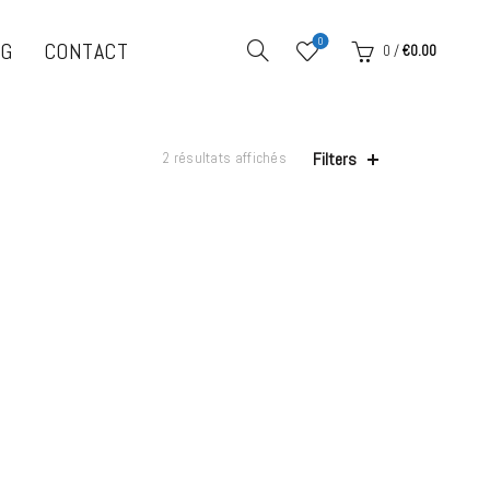
0
OG
CONTACT
0
/
€
0.00
Filters
2 résultats affichés