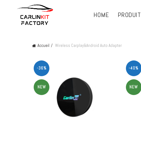
HOME
PRODUIT
Accueil
Wireless Carplay&Android Auto Adapter
-36%
-40%
NEW
NEW