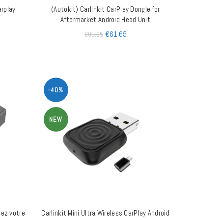
arplay
(Autokit) Carlinkit CarPlay Dongle for
AJOUTER AU PANIER
Aftermarket Android Head Unit
€
61.65
€
91.65
-40%
NEW
sez votre
Carlinkit Mini Ultra Wireless CarPlay Android
AJOUTER AU PANIER