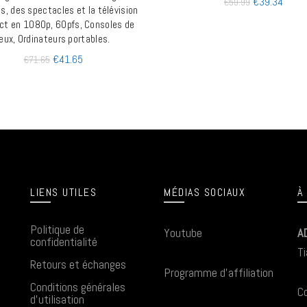
€
39.34
€
59.99
ms, des spectacles et la télévision
ect en 1080p, 60pfs, Consoles de
jeux, Ordinateurs portables.
€
41.65
€
71.65
LIENS UTILES
MÉDIAS SOCIAUX
À
Politique de
Youtube
A
confidentialité
Ti
Retours et échanges
Programme d'affiliation
Conditions générales
Co
d'utilisation