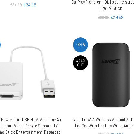
CarPlay filaire en HDMI pour le str
€
34.99
€
64.99
Fire TV Stick
€
59.99
€
89.99
-34%
SOLD
OUT
it New Smart USB HDMI Adapter-Car
Carlinkit A2A Wireless Android Aut
AJOUTER AU PANIER
LIRE LA SUITE
 Output Video Dongle Support TV
For Car With Factory Wired Andro
ng Stick Entertainment Regardez