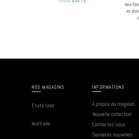
€
44.74
€
89.99
des fil
en dir
NOS MAGASINS
INFORMATIONS
À propos du magasin
États-Unis
Nouvelle collection
Australie
Contactez nous
Dernières nouvelles