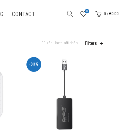
0
OG
CONTACT
0
/
€
0.00
Filters
11 résultats affichés
-33%