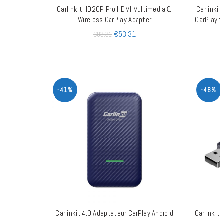
Carlinkit HD2CP Pro HDMI Multimedia &
Carlinki
AJOUTER AU PANIER
Wireless CarPlay Adapter
CarPlay 
€
53.31
€
83.31
-41%
-46%
Carlinkit 4.0 Adaptateur CarPlay Android
Carlinki
AJOUTER AU PANIER