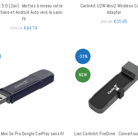
t 5.0 (2air) : Mettez à niveau votre
Carlinkit U2W Mini2 Wireless C
AJOUTER AU PANIER
AJOUTER AU PANIER
filaire et Android Auto vers le sans-
Adapter
fil
€
35.85
€
65.85
€
44.74
€
74.74
-33%
NEW
t Mini Se Pro Dongle CarPlay sans fil
Lien Carlinkit FireDrive : Convertis
AJOUTER AU PANIER
AJOUTER AU PANIER