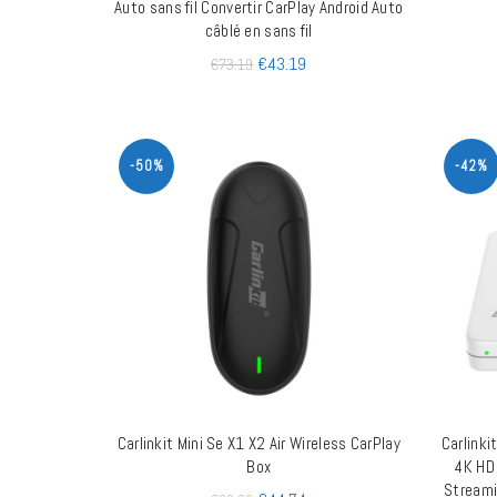
Auto sans fil Convertir CarPlay Android Auto
câblé en sans fil
€
43.19
€
73.19
-50%
-42%
Carlinkit Mini Se X1 X2 Air Wireless CarPlay
Carlink
QUICK SHOP
Box
4K HD
Streami