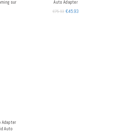
eaming sur
Auto Adapter
€
45.93
€
75.93
o Adapter
id Auto