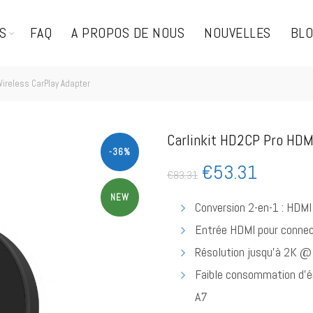
S
FAQ
A PROPOS DE NOUS
NOUVELLES
BL
Wireless CarPlay Adapter
Carlinkit HD2CP Pro HDM
-36%
€
53.31
€
83.31
NEW
Conversion 2-en-1 : HDMI
Entrée HDMI pour connect
Résolution jusqu’à 2K @ 
Faible consommation d’é
A7