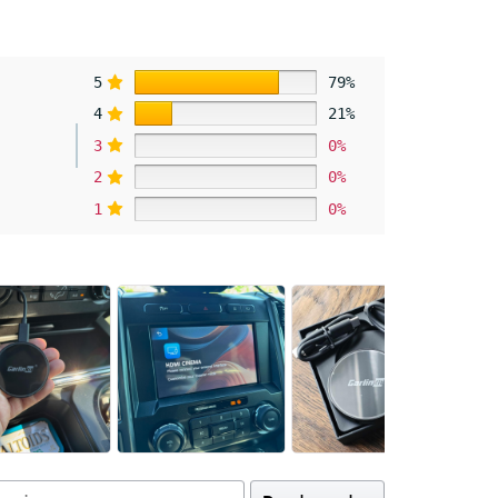
5
79%
4
21%
3
0%
2
0%
1
0%