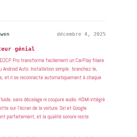
uwen
décembre 4, 2025
teur génial
HD2CP Pro transforme facilement un CarPlay filaire
u Android Auto. Installation simple : branchez-le,
is, et il se reconnecte automatiquement à chaque
fluide, sans décalage ni coupure audio. HDMI intégré
te sur l’écran de la voiture. Siri et Google
nt parfaitement, et la qualité sonore reste