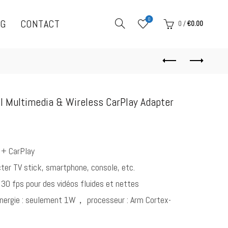
0
OG
CONTACT
0
/
€
0.00
I Multimedia & Wireless CarPlay Adapter
 + CarPlay
er TV stick, smartphone, console, etc.
30 fps pour des vidéos fluides et nettes
nergie : seulement 1W， processeur : Arm Cortex-