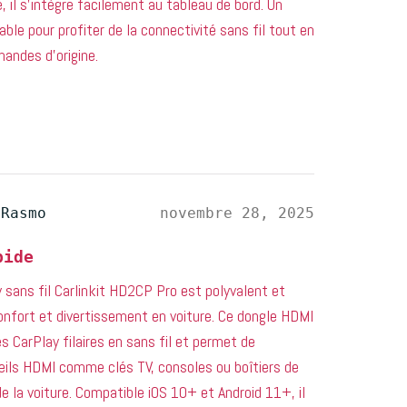
il s’intègre facilement au tableau de bord. Un
ble pour profiter de la connectivité sans fil tout en
andes d’origine.
 Rasmo
novembre 28, 2025
pide
 sans fil Carlinkit HD2CP Pro est polyvalent et
onfort et divertissement en voiture. Ce dongle HDMI
s CarPlay filaires en sans fil et permet de
eils HDMI comme clés TV, consoles ou boîtiers de
e la voiture. Compatible iOS 10+ et Android 11+, il