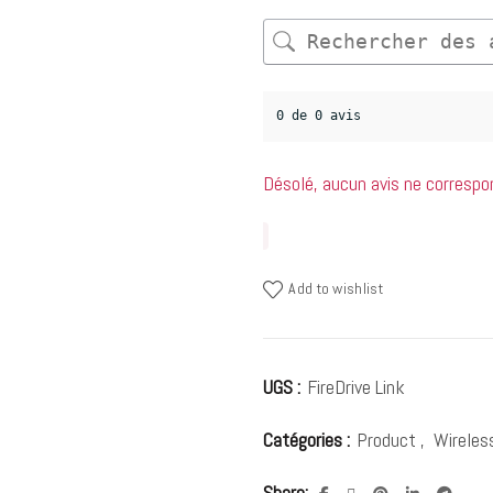
0 de 0 avis
Désolé, aucun avis ne correspo
Add to wishlist
UGS :
FireDrive Link
Catégories :
Product
,
Wireles
Share