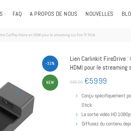
S
FAQ
A PROPOS DE NOUS
NOUVELLES
BL
otre CarPlay filaire en HDMI pour le streaming sur Fire TV Stick
Lien Carlinkit FireDrive :
-33%
HDMI pour le streaming s
€
59.99
€
89.99
NEW
Conçu spécifiquement po
Stick
La sortie vidéo HD 1080p 
Diffusez du contenu dep