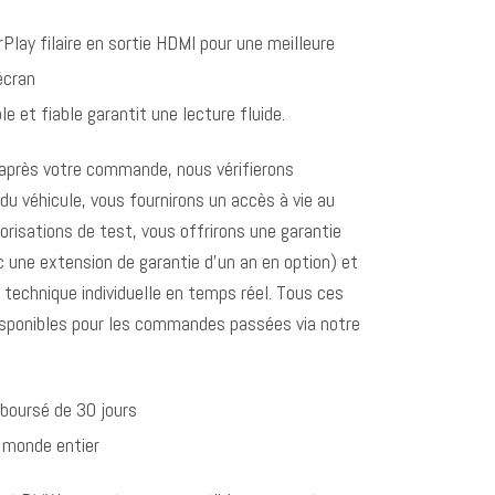
rPlay filaire en sortie HDMI pour une meilleure
écran
 et fiable garantit une lecture fluide.
: après votre commande, nous vérifierons
u véhicule, vous fournirons un accès à vie au
torisations de test, vous offrirons une garantie
 une extension de garantie d’un an en option) et
 technique individuelle en temps réel. Tous ces
isponibles pour les commandes passées via notre
mboursé de 30 jours
e monde entier