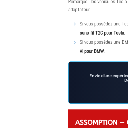
Remarque : les véhicules Tesl
adaptateur.
Si vous possédez une Tes
sans fil T2C pour Tesla
.
Si vous possédez une B
AI pour BMW
.
Envie d’une expérie
D