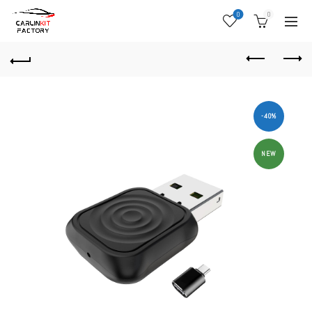
0
0
-40%
NEW