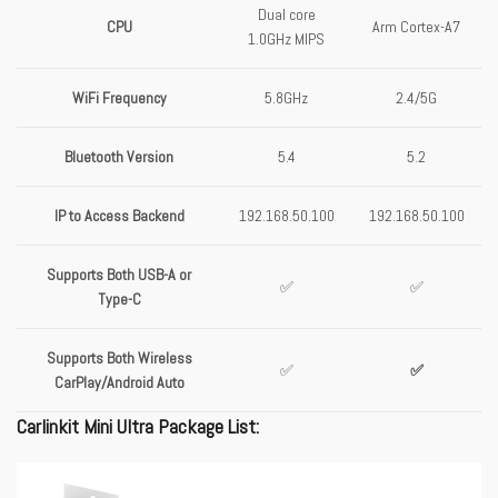
Dual core
CPU
Arm Cortex-A7
1.0GHz MIPS
WiFi Frequency
5.8GHz
2.4/5G
Bluetooth Version
5.4
5.2
IP to Access Backend
192.168.50.100
192.168.50.100
Supports Both USB-A or
✅
✅
Type-C
Supports Both Wireless
✅
✅
CarPlay/Android Auto
Carlinkit Mini Ultra Package List: