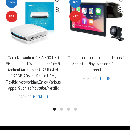
-13%
-52%
HOT
HOT
CarlinKit Android 13 AIBOX UHD
Console de tableau de bord sans fil
AJOUTER AU PANIER
AJOUTER AU PANIER
660 : support Wireless CarPlay &
Apple CarPlay avec caméra de
Android Auto, avec 8GB RAM et
recul
128GB ROM et Sortie HDMI,
€
66.99
€
139.99
Flexible Networking,Enjoy Various
Apps, Such as Youtube/Netflix
€
194.99
€
224.99