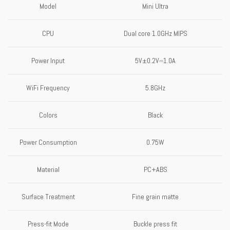
Model
Mini Ultra
CPU
Dual core 1.0GHz MIPS
Power Input
5V±0.2V⎓1.0A
WiFi Frequency
5.8GHz
Colors
Black
Power Consumption
0.75W
Material
PC+ABS
Surface Treatment
Fine grain matte
Press-fit Mode
Buckle press fit