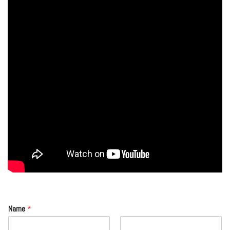
Name
*