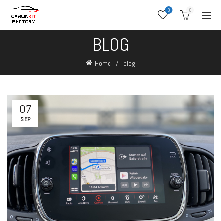
0
0
BLOG
Home
blog
07
SEP