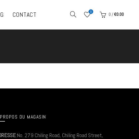
0
OG
CONTACT
0
/
€
0.00
 PROPOS DU MAGASIN
DRESSE
:No. 279 Chiling Road, Chiling Road Street,