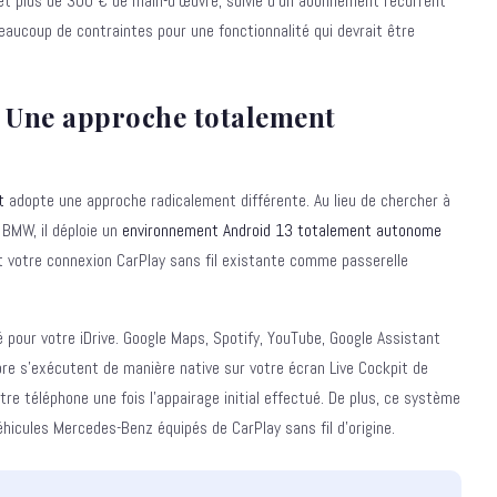
 et plus de 300 € de main-d'œuvre, suivie d'un abonnement récurrent
beaucoup de contraintes pour une fonctionnalité qui devrait être
— Une approche totalement
t
adopte une approche radicalement différente. Au lieu de chercher à
 BMW, il déploie un
environnement Android 13 totalement autonome
nt votre connexion CarPlay sans fil existante comme passerelle
pour votre iDrive. Google Maps, Spotify, YouTube, Google Assistant
ore s'exécutent de manière native sur votre écran Live Cockpit de
re téléphone une fois l'appairage initial effectué. De plus, ce système
icules Mercedes-Benz équipés de CarPlay sans fil d'origine.