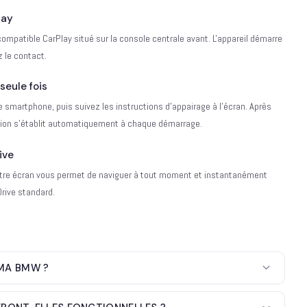
lay
 compatible CarPlay situé sur la console centrale avant. L'appareil démarre
 le contact.
seule fois
re smartphone, puis suivez les instructions d'appairage à l'écran. Après
exion s'établit automatiquement à chaque démarrage.
ive
 votre écran vous permet de naviguer à tout moment et instantanément
Drive standard.
 MA BMW ?