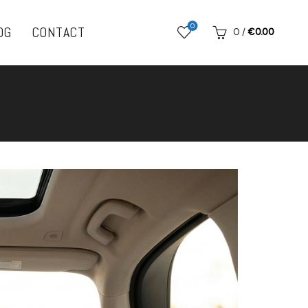
0
OG
CONTACT
0
/
€
0.00