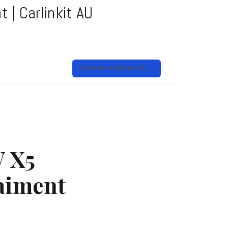
 | Carlinkit AU
Acheter le Boîtier IA →
W X5
aiment