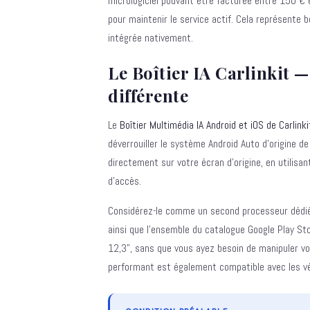
micrologiciel pouvant être facturée entre 150 €
pour maintenir le service actif. Cela représente 
intégrée nativement.
Le Boîtier IA Carlinkit 
différente
Le
Boîtier Multimédia IA Android et iOS de Carlinki
déverrouiller le système Android Auto d'origine de
directement sur votre écran d'origine, en utilisa
d'accès.
Considérez-le comme un second processeur dédié 
ainsi que l'ensemble du catalogue Google Play St
12,3", sans que vous ayez besoin de manipuler vot
performant est également compatible avec les véh