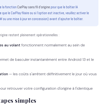
e la fonction
CarPlay sans fil d'origine
pour que le boîtier IA
que le CarPlay filaire ou si l'option est inactive, veuillez activer le
W ou une mise à jour en concession) avant d'ajouter le boîtier.
rigine restent pleinement opérationnelles :
es au volant
fonctionnent normalement au sein de
rmet de basculer instantanément entre Android 13 et le
ation
— les coûts s'arrêtent définitivement le jour où vous
ur retrouver votre configuration d'origine à l'identique
tapes simples