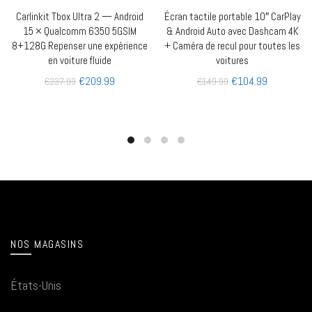
Carlinkit Tbox Ultra 2 — Android
Écran tactile portable 10″ CarPlay
AJOUTER AU PANIER
QUICK SHOP
15 × Qualcomm 6350 5GSIM
& Android Auto avec Dashcam 4K
8+128G Repenser une expérience
+ Caméra de recul pour toutes les
en voiture fluide
voitures
€
209.99
€
104.99
€
237.99
€
149.99
NOS MAGASINS
États-Unis