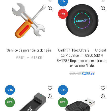
-12%
HOT
Service de garantie prolongée
Carlinkit Tbox Ultra 2 — Android
AJOUTER AU PANIER
QUICK SHOP
15 × Qualcomm 6350 5GSIM
€
8.51
–
€
13.05
8+128G Repenser une expérience
en voiture fluide
€
209.99
€
237.99
-33%
-40%
NEW
NEW