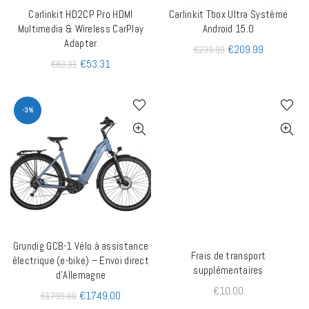
Carlinkit HD2CP Pro HDMI
Carlinkit Tbox Ultra Système
AJOUTER AU PANIER
AJOUTER AU PANIER
Multimedia & Wireless CarPlay
Android 15.0
Adapter
€
209.99
€
239.99
€
53.31
€
83.31
-3%
Grundig GCB-1 Vélo à assistance
AJOUTER AU PANIER
Frais de transport
AJOUTER AU PANIER
électrique (e-bike) – Envoi direct
supplémentaires
d’Allemagne
€
10.00
€
1749.00
€
1799.00