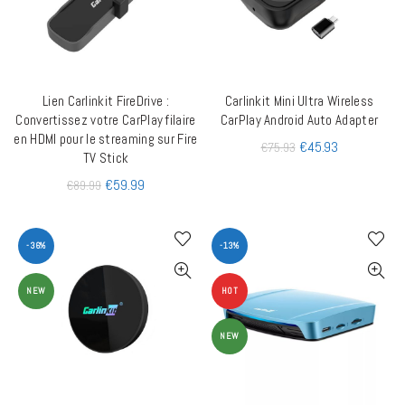
Lien Carlinkit FireDrive :
Carlinkit Mini Ultra Wireless
AJOUTER AU PANIER
AJOUTER AU PANIER
Convertissez votre CarPlay filaire
CarPlay Android Auto Adapter
en HDMI pour le streaming sur Fire
€
45.93
€
75.93
TV Stick
€
59.99
€
89.99
-36%
-13%
NEW
HOT
NEW