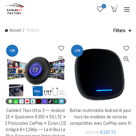
0
0
Filters
Accueil
Product
-12%
-13%
Carlinkit Tbox Ultra 3 — Android
Boîtier multimédia Android AI pour
AJOUTER AU PANIER
AJOUTER AU PANIER
15 × Qualcomm 6350 × 5G LTE ×
tous les modèles de voitures
3 Protocoles CarPlay × Écran LCD
compatibles avec CarPlay sans fil
Intégré 8+128Go — Le AI Box Le
€
197.72
€
227.72
Plus Puissant pour Votre Voiture