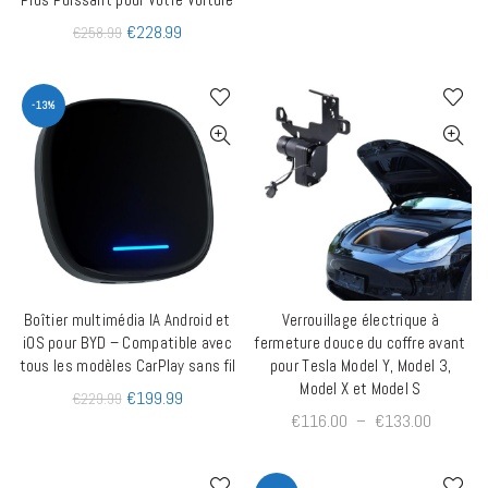
€
228.99
€
258.99
-13%
Boîtier multimédia IA Android et
Verrouillage électrique à
AJOUTER AU PANIER
QUICK SHOP
iOS pour BYD – Compatible avec
fermeture douce du coffre avant
tous les modèles CarPlay sans fil
pour Tesla Model Y, Model 3,
Model X et Model S
€
199.99
€
229.99
€
116.00
–
€
133.00